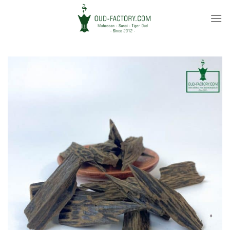
Ski
t
conten