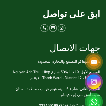
ابق على تواصل
جهات الاتصال
شركة سوهاكو للتصنيع والتجارة المحدودة
المصنع الأول: 506/11/19 شارع Nguyen Anh Thu ، Hiep
Thanh Ward ، District 12 ، HCM city ، فيتنام.
المصنع الثاني: شارع 6 ، بينه هونغ هوا ب ، منطقة بنه تان ،
مدينة أتش سي إم ، فيتنام.
الخط الساخن: 24/7: (+84) 332199188