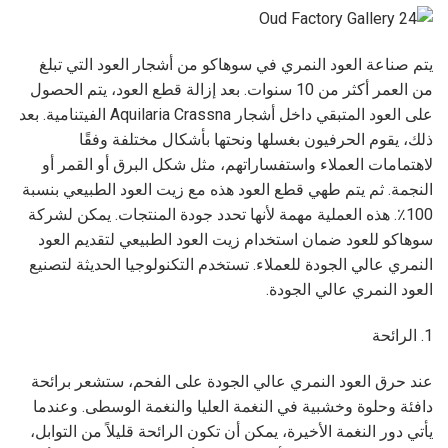
يتم صناعة العود النمري في سوهاكو من أشجار العود التي تبلغ
من العمر أكثر من 10 سنوات. بعد إزالة قطع العود، يتم الحصول
على العود المتبقي داخل أشجار Aquilaria Crassna الفيتنامية. بعد
ذلك، يقوم الحرفيون بغسلها ونحتها بأشكال مختلفة وفقًا
لاهتمامات العملاء واستفساراتهم، مثل شكل البرق أو القمر أو
النجمة. ثم يتم طهي قطع العود هذه مع زيت العود الطبيعي بنسبة
100٪. هذه العملية مهمة لأنها تحدد جودة المنتجات. يمكن لشركة
سوهاكو للعود ضمان استخدام زيت العود الطبيعي لتقديم العود
النمري عالي الجودة للعملاء. تستخدم التكنولوجيا الحديثة لتصنيع
العود النمري عالي الجودة.
1. الرائحة
عند حرق العود النمري عالي الجودة على الفحم، ستشعر برائحة
دافئة وحلوة وخشبية في النغمة العليا والنغمة الوسطى. وعندما
يأتي دور النغمة الأخيرة، يمكن أن تكون الرائحة قليلاً من التوابل،