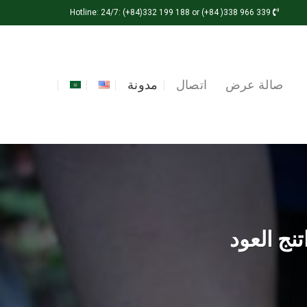
Hotline: 24/7: (+84)332 199 188 or (+84 )338 966 339
صالة عرض
اتصال
مدونة
نج العود