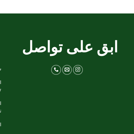
ابق على تواصل
ج
ش
y
ت
ال