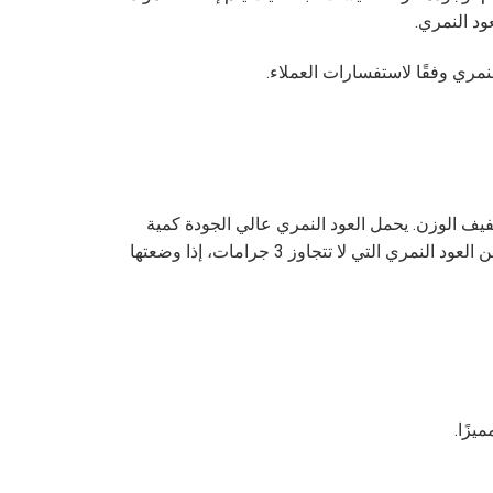
ود النمري.
نمري وفقًا لاستفسارات العملاء.
خفيف الوزن. يحمل العود النمري عالي الجودة كمية
كبيرة من زيت العود، الذي يكون محكم الإغلاق في حبيبات الخشب، مما يجعلها مُغمرة تمامًا في الماء. حتى القطعة الصغيرة من العود النمري التي لا تتجاوز 3 جرامات، إذا وضعتها
يزًا.