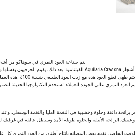
إزالة قطع العود، يتم الحصول على العود المتبقي داخل أشجار Aquilaria Crassna الفيت
واستفساراتهم، مثل شكل البرق أو ا
لعود النمري عالي الجودة للعملاء. تستخدم التكنولوجيا الحديثة لتصنيع
ائحة دافئة وحلوة وخشبية في النغمة العليا والنغمة الوسطى. وعندما يأ
عينيك. الرائحة الأنيقة والحلوة طويلة الأمد وستظل عالقة في غرفتك لف
لوقت الحاضر، تقوم بعض المصانع بإنتاج أطنان من العود النمري كل عام