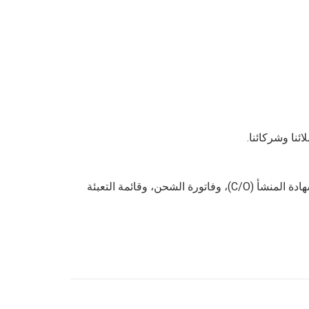
نضمن لكم أن سوهاكو ستوفر لكم جميع الوثائق القانونية بعد استلام مدفوعاتكم. تشمل هذه الوثائق وثيقة سيتس (CITES)، وشهادة المنشأ (C/O)، وفاتورة الشحن، وقائمة التعبئة