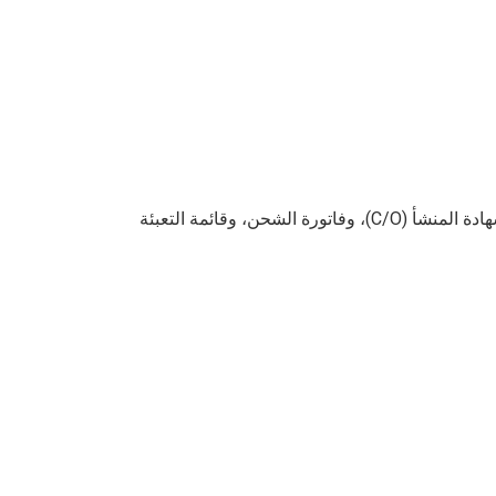
نضمن لكم أن سوهاكو ستوفر لكم جميع الوثائق القانونية بعد استلام مدفوعاتكم. تشمل هذه الوثائق وثيقة سيتس (CITES)، وشهادة المنشأ (C/O)، وفاتورة الشحن، وقائمة التعبئة