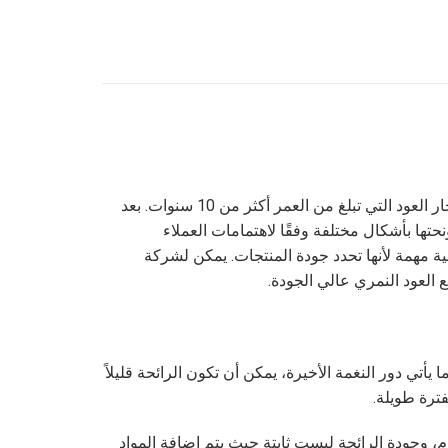
يتم صناعة العود النمري في سوهاكو من أشجار العود التي تبلغ من العمر أكثر من 10 سنوات. بعد
نامية. بعد ذلك، يقوم الحرفيون بغسلها ونحتها بأشكال مختلفة وفقًا لاهتمامات العملاء
لقمر أو النجمة. ثم يتم طهي قطع العود هذه مع زيت العود الطبيعي بنسبة 100٪. هذه العملية مهمة لأنها تحدد جودة المنتجات. يمكن لشركة
 العود النمري عالي الجودة.
تي دور النغمة الأخيرة، يمكن أن تكون الرائحة قليلاً
ترة طويلة.
، وجودة الرائحة ليست ثابتة حيث يتم إضافة المواد