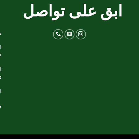
ابق على تواصل
ج
ش
y
ت
ال
وا