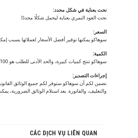
نحت بعناية في شكل محدد:
نحت العود النمري بعناية ليحمل شكلًا محددًا.
السعر:
سوهاكو يمكنها توفير أفضل الأسعار لعملائها بسبب إمكان
الكمية:
سوهاكو تنتج كميات كبيرة، والحد الأدنى للطلب هو 100 كيلوغرام. مع هذه الكمية، نضمن الرائحة المستقرة وأفضل الأسعار لعملائنا وشركائنا.
إجراءات التصدير:
والتغليف، والفاتورة. بعد استلام الوثائق الضرورية، يم
CÁC DỊCH VỤ LIÊN QUAN