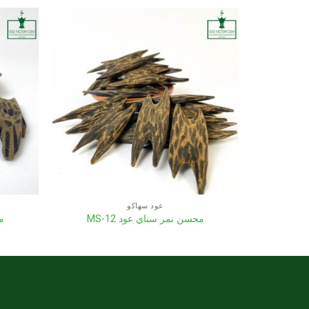
عود سهاكو
محسن نمر سناي عود MS-12
مح