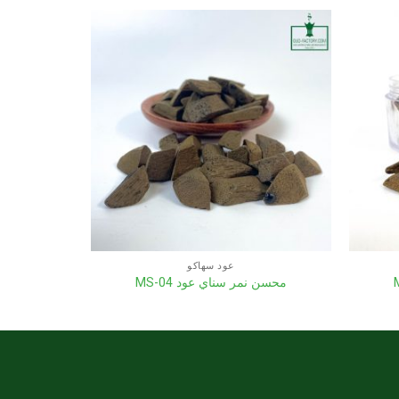
عود سهاكو
محسن نمر سناي عود MS-04
محسن ن