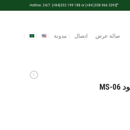
Hotline: 24/7: (+84)332 199 188 or (+84 )338 966 339
صالة عرض
اتصال
مدونة
MS-