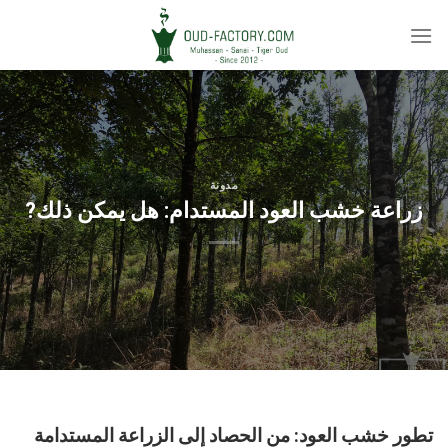
Ski
t
conten
مدونة
زراعة خشب العود المستدام: هل يمكن ذلك?
تطور خشب العود: من الحصاد إلى الزراعة المستدامة