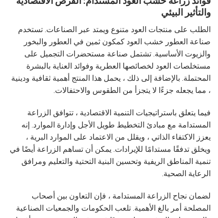
فوائد زراعة خشب العود المستدام: الفرص الاقتصادية
والتأثير البيئي
الطلب على منتجات العود متنوع ويمتد عبر الصناعات. تستخدم
صناعة العطور خشب العود كمكون ثمين في العطور والبخور
والزيوت الأساسية. تشتمل صناعة مستحضرات التجميل على
مستخلصات العود لخصائصها العطرية وفوائد العناية بالبشرة
المحتملة. بالإضافة إلى ذلك ، يحمل هذا المنتج أهمية ثقافية ودينية
، مما يجعله جزءًا لا يتجزأ من الطقوس والاحتفالات.
فيما يتعلق باستراتيجيات التنمية الاقتصادية ، تتوافق الزراعة
المستدامة مع مبادئ التخطيط طويل الأجل وإدارة الموارد. إنه
يعزز الاكتفاء الذاتي ، ويقلل من الاعتماد على الموارد البرية ،
ويخلق تدفقًا مستدامًا للإيرادات. يمكن أن تساهم الزراعة أيضًا في
تنمية المناطق الريفية وتحسين البنية التحتية والتعليم ومرافق
الرعاية الصحية.
لضمان نجاح الزراعة المستدامة ، فإن التعاون بين أصحاب
المصلحة أمر بالغ الأهمية. تلعب الحكومات والجمعيات الصناعية