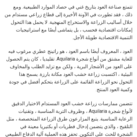
تتمتع صناعة العود بتاريخ غني في حصاد الموارد الطبيعية. ومع
ذلك ، فقد تطورت في الآونة الأخيرة إلى قطاع زراعي مستدام من
خلال أساليب الزراعة والاستخراج المنهجية. لا يحمل هذا التحول
إمكانات اقتصادية فحسب ، بل يتماشى أيضًا مع استراتيجيات
التنمية الاقتصادية طويلة الأجل.
العود ، المعروف أيضًا باسم العود ، هو راتينج عطري مرغوب فيه
للغاية مشتق من أنواع شجرة Aquilaria. تقليديا ، كان يتم الحصول
على العود من الأشجار البرية ، ولكن مع تزايد الطلب والمخاوف
البيئية ، اكتسبت زراعة خشب العود مكانة بارزة. يسمح هذا
التحول نحو الزراعة القائمة على الزراعة بتحكم أفضل في جودة
وكمية العود المنتج.
تتضمن ممارسات زراعة خشب العود المستدام الاختيار الدقيق
لأنواع شجرة Aquilaria ، وظروف التربة المناسبة ، وتقنيات
الرعاية المناسبة. يتبع المزارعون طرق الزراعة المتخصصة ، مثل
التلقيح ، والذي يتضمن إدخال فطريات أو بكتيريا معينة في
الشجرة للحث على التكوين. تحفز هذه العملية آلية الدفاع الطبيعي