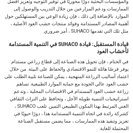
والمؤسسات البحثية دورًا محوريًا في توفير التوجيه وتعزيز أفضل
الممارسات ودعم المزارعين من خلال التدريب والوصول إلى
الموارد. بالإضافة إلى ذلك ، فإن زيادة الوعي بين المستهلكين حول
أهمية المصادر المستدامة وفوائد منتجات خشب العود الأصلية ،
مثل تلك التي تقدمها SUHACO ، أمر ضروري.
قيادة المستقبل: قيادة SUHACO في التنمية المستدامة
لأخشاب العود
في الختام ، فإن تحويل هذه الصناعة إلى قطاع زراعي مستدام
يوفر فرصًا هائلة للنمو الاقتصادي والحفاظ على البيئة. من خلال
اعتماد أساليب الزراعة المنهجية ، يمكن للصناعة تلبية الطلب على
خشب العود عالي الجودة مع حماية الموارد الطبيعية. تساهم
زراعة خشب العود المستدام في الاقتصادات المحلية ، وتدعم
استراتيجيات التنمية طويلة الأجل ، وتحافظ على التراث الثقافي
الغني المرتبط بهذا المكون الطبيعي الثمين. تلعب SUHACO ،
كشركة رائدة في اتجاه التنمية المستدامة هذا ، دورًا حيويًا في
تعزيز وتنفيذ هذه الممارسات ، مما يضمن مستقبل الصناعة
المحتملة للغاية.